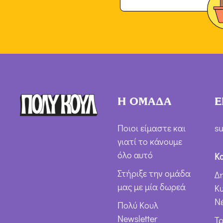
Η ΟΜΑΔΑ
Ε
Ποιοι είμαστε και
su
γιατί το κάνουμε
όλο αυτό
Κ
Στήριξε την ομάδα
Δ
μας με μία δωρεά
Κ
Ν
Πολύ Κουλ
Newsletter
Τ