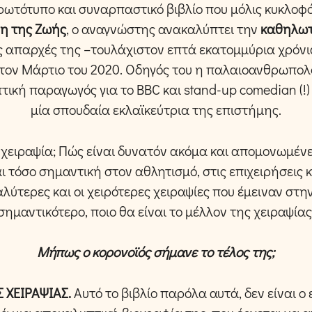
πρωτότυπο και συναρπαστικό βιβλίο που μόλις κυκλοφ
νη της Ζωής
, ο αναγνώστης ανακαλύπτει την
καθηλωτ
ς απαρχές της –τουλάχιστον επτά εκατομμύρια χρόνια
τον Μάρτιο του 2020. Οδηγός του η παλαιοανθρωπολό
τική παραγωγός για το BBC και stand-up comedian (!)
μία σπουδαία εκλαϊκεύτρια της επιστήμης.
η χειραψία; Πώς είναι δυνατόν ακόμα και απομονωμέν
ναι τόσο σημαντική στον αθλητισμό, στις επιχειρήσεις κ
καλύτερες και οι χειρότερες χειραψίες που έμειναν στην
σημαντικότερο, ποιο θα είναι το μέλλον της χειραψίας
Μήπως ο κορονοϊός σήμανε το τέλος της;
Σ ΧΕΙΡΑΨΙΑΣ.
Αυτό το βιβλίο παρόλα αυτά, δεν είναι ο 