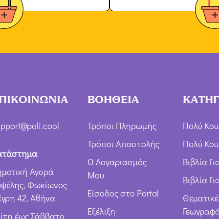
ΠΙΚΟΙΝΩΝΙΑ
ΒΟΗΘΕΙΑ
ΚΑΤΗΓ
pport@poli.cool
Τρόποι Πληρωμής
Πολύ Κου
Τρόποι Αποστολής
Πολύ Κου
ατάστημα
Ο Λογαριασμός
Βιβλία Γ
ημοτική Αγορά
Μου
Βιβλία Γι
υψέλης, Φωκίωνος
Είσοδος στο Portal
έγρη 42, Αθήνα
Θεματικέ
Εξέλιξη
Γεωγραφό
ρίτη έως Σάββατο