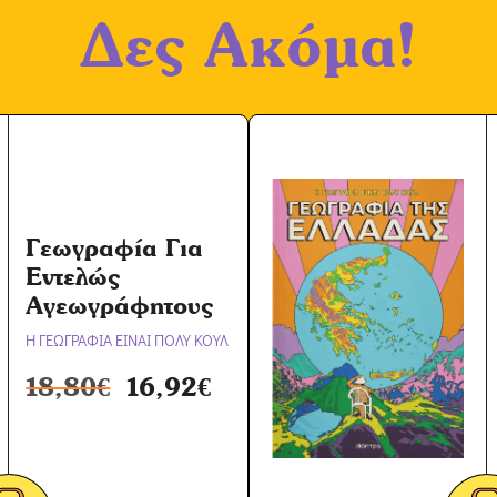
ο
Δες Ακόμα!
χ
ή
Ό
ρ
ω
ν
*
Γεωγραφία Για
Εντελώς
Αγεωγράφητους
Η ΓΕΩΓΡΑΦΙΑ ΕΙΝΑΙ ΠΟΛΥ ΚΟΥΛ
18,80
€
16,92
€