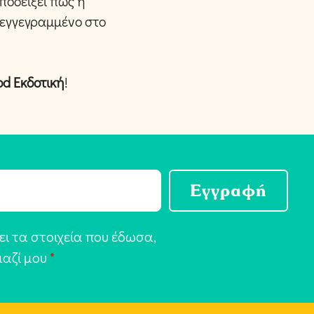
ποδείξει πως η
ά εγγεγραμμένο στο
od Εκδοτική
!
Εγγραφή
ι τα στοιχεία που έδωσα,
μαζί μου
*