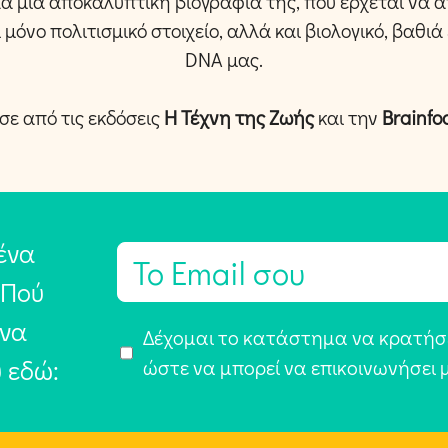
λά μια αποκαλυπτική βιογραφία της, που έρχεται να α
ι μόνο πολιτισμικό στοιχείο, αλλά και βιολογικό, βαθι
DNA μας.
ε από τις εκδόσεις
Η Τέχνη της Ζωής
και την
Brainfo
ένα
E
m
 Πού
a
 να
Α
Δέχομαι το κατάστημα να κρατήσε
i
υ εδώ:
π
ώστε να μπορεί να επικοινωνήσει 
l
ο
*
δ