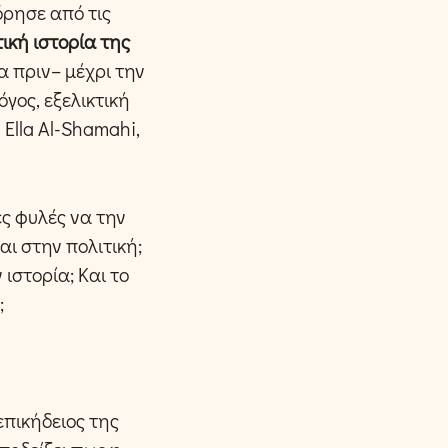
όρησε από τις
ική ιστορία της
 πριν– μέχρι την
γος, εξελικτική
 Ella Al-Shamahi,
ες φυλές να την
αι στην πολιτική;
 ιστορία; Και το
;
επικήδειος της