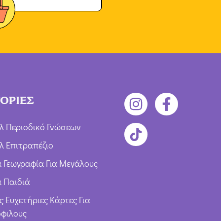
ΟΡΙΕΣ
λ Περιοδικό Γνώσεων
λ Επιτραπέζιο
ια Γεωγραφία Για Μεγάλους
α Παιδιά
ς Ευχετήριες Κάρτες Για
φιλους