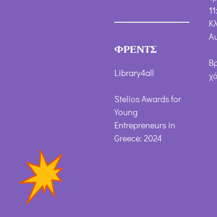
11
Κλ
Α
ΦΡΕΝΤΣ
Β
Library4all
χ
Stelios Awards for
Young
Entrepreneurs in
Greece: 2024