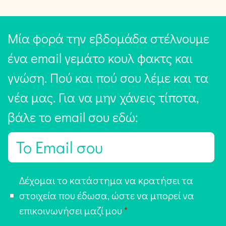
Μία φορά την εβδομάδα στέλνουμε
ένα email γεμάτο κουλ φακτς και
γνώση. Πού και πού σου λέμε και τα
νέα μας. Για να μην χάνεις τίποτα,
βάλε το email σου εδώ:
E
m
a
Α
Δέχομαι το κατάστημα να κρατήσει τα
i
π
στοιχεία που έδωσα, ώστε να μπορεί να
l
ο
επικοινωνήσει μαζί μου
*
*
δ