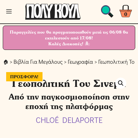
Μετάβαση
Μενού
σε
0
περιεχόμενο
Παραγγελίες που θα πραγματοποιηθούν μετά τις 06/08 θα
εκτελεστούν από 17/08!
Καλές Διακοπές! 🏝
>
Βιβλία Για Μεγάλους
>
Γεωγραφία
> Γεωπολιτική Του
ΠΡΟΣΦΟΡΆ!
Γεωπολιτική Του Σινεμά
Από την παγκοσμιοποίηση στην
εποχή της πλατφόρμας
CHLOÉ DELAPORTE