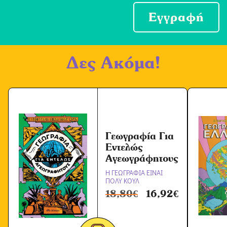
ο
Εγγραφή
χ
ή
Δες Ακόμα!
Ό
ρ
ω
ν
*
Γεωγραφία Για
Εντελώς
Αγεωγράφητους
Η ΓΕΩΓΡΑΦΙΑ ΕΙΝΑΙ
ΠΟΛΥ ΚΟΥΛ
18,80
€
16,92
€