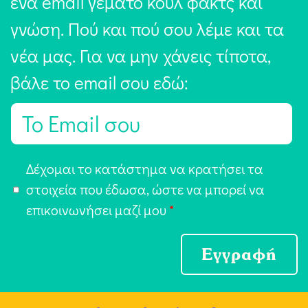
ένα email γεμάτο κουλ φακτς και
γνώση. Πού και πού σου λέμε και τα
νέα μας. Για να μην χάνεις τίποτα,
βάλε το email σου εδώ:
E
m
a
Α
Δέχομαι το κατάστημα να κρατήσει τα
i
π
στοιχεία που έδωσα, ώστε να μπορεί να
l
ο
επικοινωνήσει μαζί μου
*
*
δ
ο
Εγγραφή
χ
ή