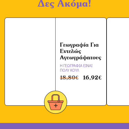
Δες Ακόμα!
Ό
ρ
ω
ν
*
Γεωγραφία Για
Εντελώς
Αγεωγράφητους
Η ΓΕΩΓΡΑΦΙΑ ΕΙΝΑΙ
ΠΟΛΥ ΚΟΥΛ
18,80
€
16,92
€