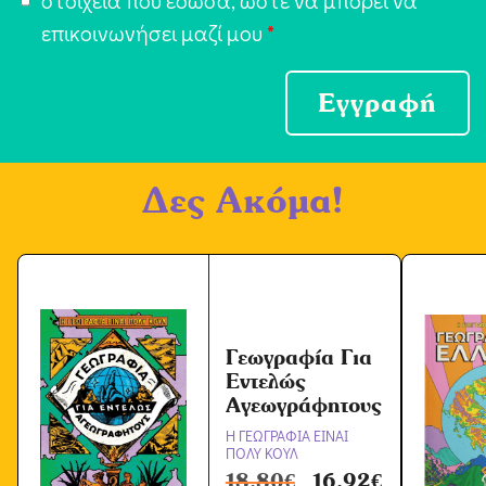
l
ο
επικοινωνήσει μαζί μου
*
*
δ
ο
Εγγραφή
χ
ή
Δες Ακόμα!
Ό
ρ
ω
ν
*
Γεωγραφία Για
Εντελώς
Αγεωγράφητους
Η ΓΕΩΓΡΑΦΙΑ ΕΙΝΑΙ
ΠΟΛΥ ΚΟΥΛ
18,80
€
16,92
€