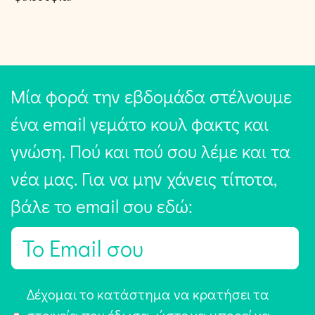
Μία φορά την εβδομάδα στέλνουμε
ένα email γεμάτο κουλ φακτς και
γνώση. Πού και πού σου λέμε και τα
νέα μας. Για να μην χάνεις τίποτα,
βάλε το email σου εδώ:
E
m
a
Α
Δέχομαι το κατάστημα να κρατήσει τα
i
π
στοιχεία που έδωσα, ώστε να μπορεί να