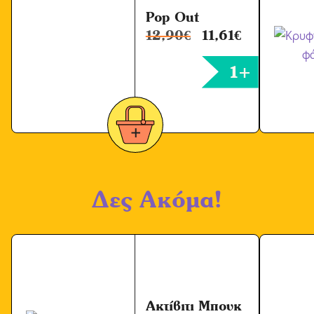
*
Pop Οut
12,90
€
11,61
€
1+
Δες Ακόμα!
Ακτίβιτι Μπουκ