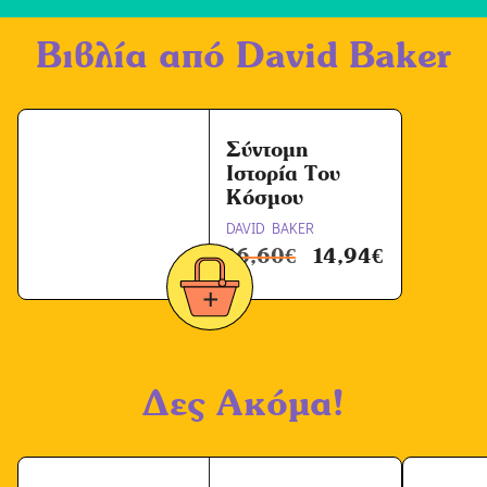
ή
Βιβλία από
David Baker
Ό
ρ
ω
ν
Σύντομη
Ιστορία Του
*
Κόσμου
DAVID BAKER
16,60
€
14,94
€
Δες Ακόμα!