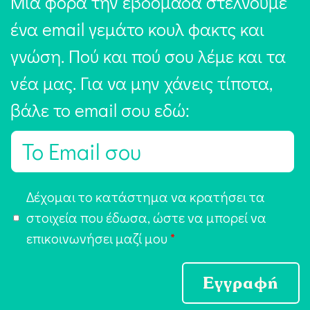
Μία φορά την εβδομάδα στέλνουμε
ένα email γεμάτο κουλ φακτς και
γνώση. Πού και πού σου λέμε και τα
νέα μας. Για να μην χάνεις τίποτα,
βάλε το email σου εδώ:
E
m
a
Α
Δέχομαι το κατάστημα να κρατήσει τα
i
π
στοιχεία που έδωσα, ώστε να μπορεί να
l
ο
επικοινωνήσει μαζί μου
*
*
δ
ο
Εγγραφή
χ