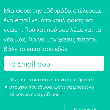
Μία φορά την εβδομάδα στέλνουμε
ένα email γεμάτο κουλ φακτς και
γνώση. Πού και πού σου λέμε και τα
νέα μας. Για να μην χάνεις τίποτα,
βάλε το email σου εδώ:
E
m
a
Α
Δέχομαι το κατάστημα να κρατήσει τα
i
π
στοιχεία που έδωσα, ώστε να μπορεί να
l
ο
επικοινωνήσει μαζί μου
*
*
δ
ο