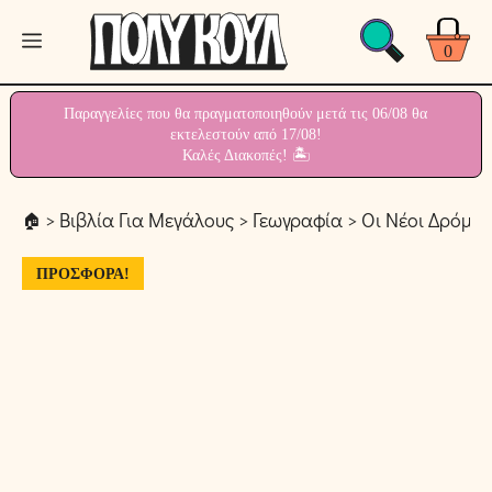
Μετάβαση
σε
Μενού
0
περιεχόμενο
Παραγγελίες που θα πραγματοποιηθούν μετά τις 06/08 θα
εκτελεστούν από 17/08!
Καλές Διακοπές! 🏝
>
Βιβλία Για Μεγάλους
>
Γεωγραφία
> Οι Νέοι Δρόμοι
ΠΡΟΣΦΟΡΆ!