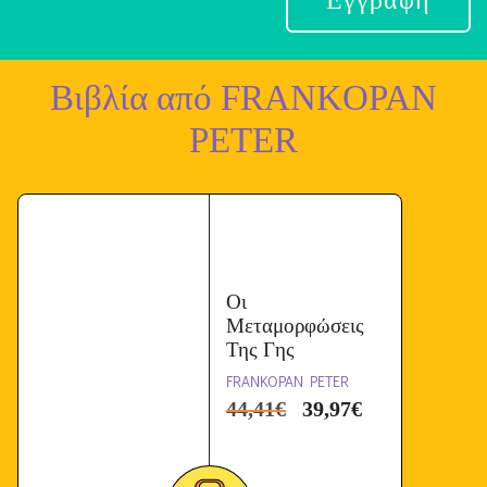
Εγγραφή
χ
ή
Ό
Βιβλία από
FRANKOPAN
ρ
PETER
ω
ν
*
Οι
Μεταμορφώσεις
Της Γης
FRANKOPAN PETER
44,41
€
39,97
€