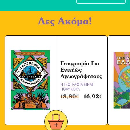
χ
ή
Δες Ακόμα!
Ό
ρ
ω
ν
*
Γεωγραφία Για
Εντελώς
Αγεωγράφητους
Η ΓΕΩΓΡΑΦΙΑ ΕΙΝΑΙ
ΠΟΛΥ ΚΟΥΛ
18,80
€
16,92
€