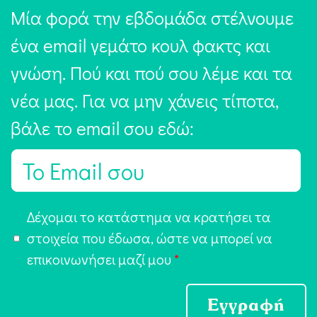
Μία φορά την εβδομάδα στέλνουμε
ένα email γεμάτο κουλ φακτς και
γνώση. Πού και πού σου λέμε και τα
νέα μας. Για να μην χάνεις τίποτα,
βάλε το email σου εδώ:
E
m
a
Α
Δέχομαι το κατάστημα να κρατήσει τα
i
π
στοιχεία που έδωσα, ώστε να μπορεί να
l
ο
επικοινωνήσει μαζί μου
*
*
δ
ο
Εγγραφή