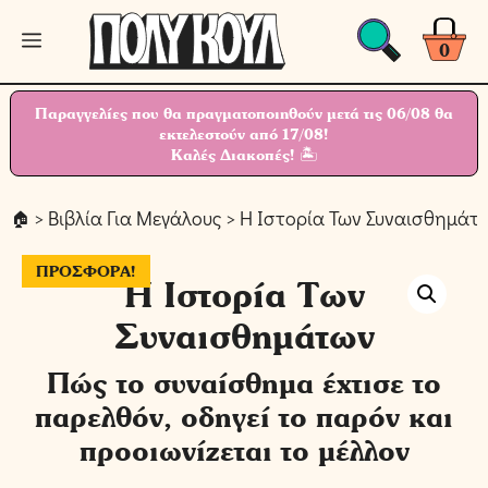
Μετάβαση
Μενού
σε
0
περιεχόμενο
Παραγγελίες που θα πραγματοποιηθούν μετά τις 06/08 θα
εκτελεστούν από 17/08!
Καλές Διακοπές! 🏝
>
Βιβλία Για Μεγάλους
> Η Ιστορία Των Συναισθημάτ
ΠΡΟΣΦΟΡΆ!
Η Ιστορία Των
Συναισθημάτων
Πώς το συναίσθημα έχτισε το
παρελθόν, οδηγεί το παρόν και
προοιωνίζεται το μέλλον