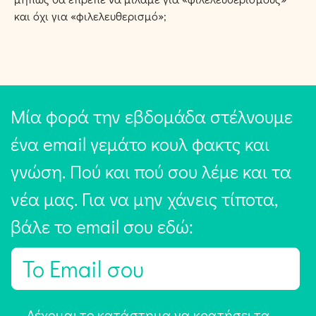
και όχι για «φιλελευθερισμό»;
Μία φορά την εβδομάδα στέλνουμε
ένα email γεμάτο κουλ φακτς και
γνώση. Πού και πού σου λέμε και τα
νέα μας. Για να μην χάνεις τίποτα,
βάλε το email σου εδώ:
E
m
a
Α
Δέχομαι το κατάστημα να κρατήσει τα