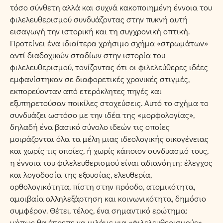
τόσο σύνθετη αλλά και συχνά κακοποιημένη έννοια του
φιλελευθερισμού συνδυάζοντας στην πυκνή αυτή
εισαγωγή την ιστορική και τη συγχρονική οπτική.
Προτείνει ένα ιδιαίτερα χρήσιμο σχήμα «στρωμάτων»
αντί διαδοχικών σταδίων στην ιστορία του
φιλελευθερισμού, τονίζοντας ότι οι φιλελεύθερες ιδέες
εμφανίστηκαν σε διαφορετικές χρονικές στιγμές,
εκπορεύονταν από ετερόκλητες πηγές και
εξυπηρετούσαν ποικίλες στοχεύσεις. Αυτό το σχήμα το
συνδυάζει ωστόσο με την ιδέα της «μορφολογίας»,
δηλαδή ένα βασικό σύνολο ιδεών τις οποίες
μοιράζονται όλα τα μέλη μιας ιδεολογικής οικογένειας
και χωρίς τις οποίες, ή χωρίς κάποιον συνδυασμό τους,
η έννοια του φιλελευθερισμού είναι αδιανόητη: έλεγχος
και λογοδοσία της εξουσίας, ελευθερία,
ορθολογικότητα, πίστη στην πρόοδο, ατομικότητα,
αμοιβαία αλληλεξάρτηση και κοινωνικότητα, δημόσιο
συμφέρον. Θέτει, τέλος, ένα σημαντικό ερώτημα:
μήπως θα έπρεπε να μιλάμε για «φιλελευθερισμούς»