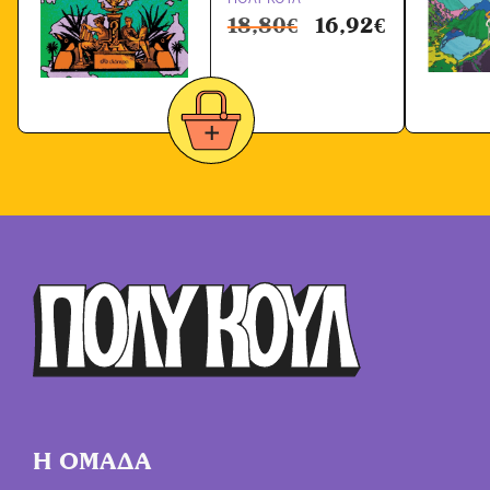
18,80
€
16,92
€
Η ΟΜΑΔΑ