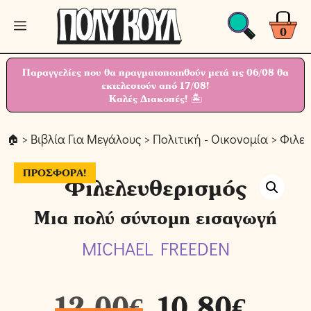
Μετάβαση
Μενού
σε
0
περιεχόμενο
Παραγγελίες που θα πραγματοποιηθούν μετά τις 06/08 θα
εκτελεστούν από 17/08!
Καλές Διακοπές! 🏝
>
Βιβλία Για Μεγάλους
>
Πολιτική - Οικονομία
> Φιλε
ΠΡΟΣΦΟΡΆ!
Φιλελευθερισμός
Μια πολύ σύντομη εισαγωγή
MICHAEL FREEDEN
12,00
€
10,80
€