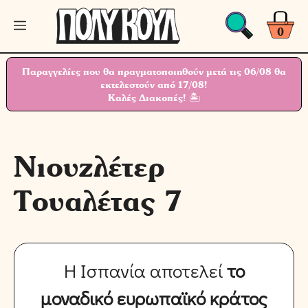
Μετάβαση
Μενού
σε
0
περιεχόμενο
Παραγγελίες που θα πραγματοποιηθούν μετά τις 06/08 θα
εκτελεστούν από 17/08!
Καλές Διακοπές! 🏝
Νιουζλέτερ
Τουαλέτας 7
Η Ισπανία αποτελεί
το
μοναδικό ευρωπαϊκό κράτος