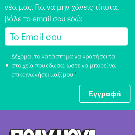
νέα μας. Για να μην χάνεις τίποτα,
βάλε το email σου εδώ:
E
m
a
Α
Δέχομαι το κατάστημα να κρατήσει τα
i
π
στοιχεία που έδωσα, ώστε να μπορεί να
l
ο
επικοινωνήσει μαζί μου
*
*
δ
ο
Εγγραφή
χ
ή
Ό
ρ