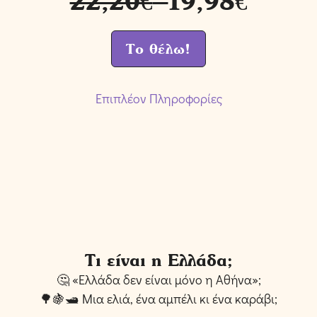
22,20€
19,98€
Το θέλω!
Επιπλέον Πληροφορίες
Βάρος
0,8 kg
Διαστάσεις
21 × 29,7 cm
Εκδότης
Διόπτρα
Συγγραφέας
Η Γεωγραφία είναι Πολύ Κουλ
Τι είναι η Ελλάδα;
🤔 «Ελλάδα δεν είναι μόνο η Αθήνα»;
Βιβλία Για
🌳🍇🛥️ Μια ελιά, ένα αμπέλι κι ένα καράβι;
Κατηγορίες:
Μεγάλους
,
Γεωγραφία