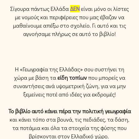
Σίγουρα πάντως Ελλάδα
ΔΕΝ
είναι μόνο οι λίστες
με νομούς και περιφέρειες που μας έβαζαν να
Ημερομηνία έκδοσης:
Νοέμβριος 2023
μαθαίνουμε απέξω στο σχολείο. Γι αυτό και τις
αγνοήσαμε πλήρως σε αυτό το βιβλίο!
Εικονογράφηση:
Ναταλία Μαυρωτά
Αριθμός σελίδων:
256
Εξώφυλλο:
Μαλακό
Η «Γεωγραφία της Ελλάδας» σου συστήνει τη
χώρα με βάση τα
είδη τοπίων
που μπορείς να
συναντήσεις ανά υψομετρική ζώνη, για να μην
ξεμείνεις ποτέ από ιδέες για εκδρομές!
Το βιβλίο αυτό κάνει πέρα την πολιτική γεωγραφία
και κάνει τόπο στα βουνά, τις πεδιάδες, τα δάση,
τα ποτάμια και όλα τα στοιχεία της φύσης που
βρίσκονται στον Ελλαδικό χώρο.