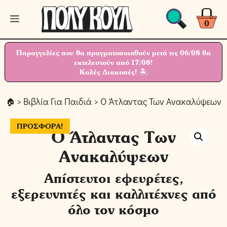
Μετάβαση
Μενού
σε
0
περιεχόμενο
Παραγγελίες που θα πραγματοποιηθούν μετά τις 06/08 θα
εκτελεστούν από 17/08!
Καλές Διακοπές! 🏝
>
Βιβλία Για Παιδιά
> Ο Άτλαντας Των Ανακαλύψεων
ΠΡΟΣΦΟΡΆ!
Ο Άτλαντας Των
Ανακαλύψεων
Απίστευτοι εφευρέτες,
εξερευνητές και καλλιτέχνες από
όλο τον κόσμο