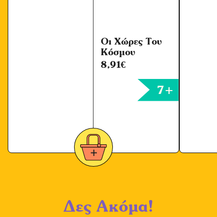
*
Οι Χώρες Του
Κόσμου
8,91
€
7+
Δες Ακόμα!