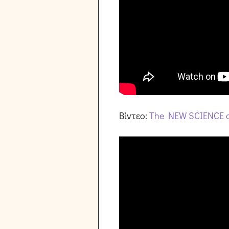
Βίντεο:
The NEW SCIENCE 