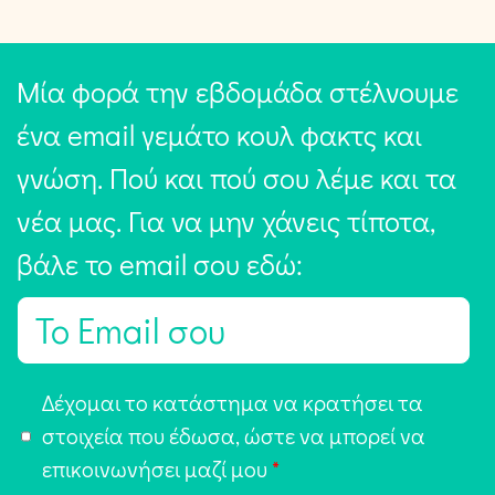
Μία φορά την εβδομάδα στέλνουμε
ένα email γεμάτο κουλ φακτς και
γνώση. Πού και πού σου λέμε και τα
νέα μας. Για να μην χάνεις τίποτα,
βάλε το email σου εδώ:
E
m
a
Α
Δέχομαι το κατάστημα να κρατήσει τα
i
π
στοιχεία που έδωσα, ώστε να μπορεί να
l
ο
επικοινωνήσει μαζί μου
*
*