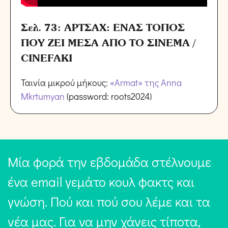
Σελ. 73: ΑΡΤΣΑΧ: ΕΝΑΣ ΤΟΠΟΣ
ΠΟΥ ΖΕΙ ΜΕΣΑ ΑΠΟ ΤΟ ΣΙΝΕΜΑ /
CINEFAKI
Ταινία μικρού μήκους:
«Armat» της Anna
Mkrtumyan
(password: roots2024)
Μία φορά την εβδομάδα στέλνουμε
ένα email γεμάτο κουλ φακτς και
γνώση. Πού και πού σου λέμε και τα
νέα μας. Για να μην χάνεις τίποτα,