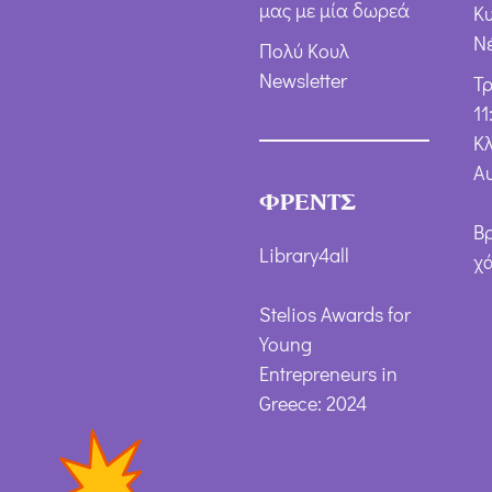
μας με μία δωρεά
Κ
Ν
Πολύ Κουλ
Newsletter
Τ
11
Κλ
Α
ΦΡΕΝΤΣ
Β
Library4all
χ
Stelios Awards for
Young
Entrepreneurs in
Greece: 2024