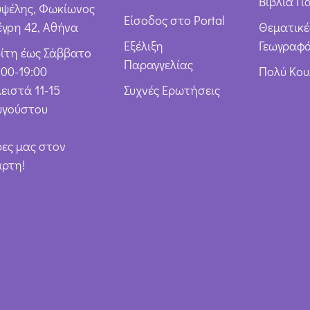
Βιβλία Γι
υψέλης, Φωκίωνος
Είσοδος στο Portal
έγρη 42, Αθήνα
Θεματικέ
Εξέλιξη
Γεωγραφό
ρίτη έως Σάββατο
Παραγγελίας
:00-19:00
Πολύ Κο
ειστά 11-15
Συχνές Ερωτήσεις
υγούστου
ρες μας στον
άρτη!