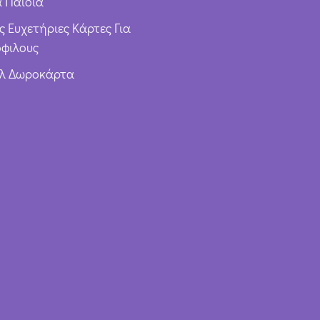
α Παιδιά
ς Ευχετήριες Κάρτες Για
φιλους
υλ Δωροκάρτα