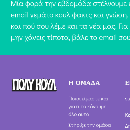
Μία φορά την εβδομάδα στέλνουμε 
email γεμάτο κουλ φακτς και γνώση.
και πού σου λέμε και τα νέα μας. Για
μην χάνεις τίποτα, βάλε το email σο
Η ΟΜΑΔΑ
Ε
Ποιοι είμαστε και
su
γιατί το κάνουμε
όλο αυτό
Κ
Στήριξε την ομάδα
Δ