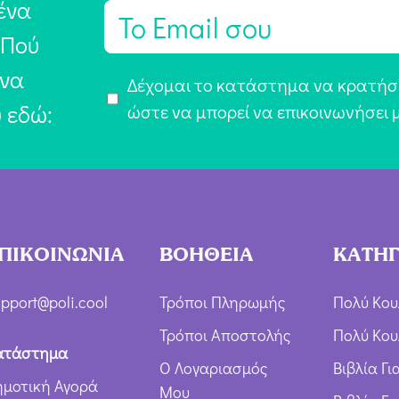
ένα
E
m
 Πού
a
 να
Α
Δέχομαι το κατάστημα να κρατήσε
i
υ εδώ:
π
ώστε να μπορεί να επικοινωνήσει 
l
ο
*
δ
ο
χ
ή
ΠΙΚΟΙΝΩΝΙΑ
ΒΟΗΘΕΙΑ
ΚΑΤΗΓ
Ό
ρ
pport@poli.cool
Τρόποι Πληρωμής
Πολύ Κου
ω
Τρόποι Αποστολής
Πολύ Κου
ν
ατάστημα
Ο Λογαριασμός
Βιβλία Γ
*
ημοτική Αγορά
Μου