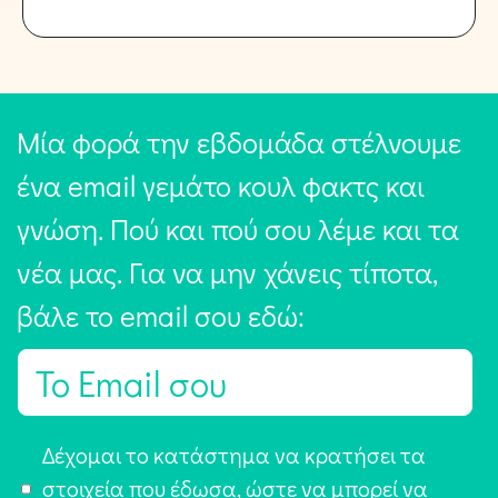
Μία φορά την εβδομάδα στέλνουμε
ένα email γεμάτο κουλ φακτς και
γνώση. Πού και πού σου λέμε και τα
νέα μας. Για να μην χάνεις τίποτα,
βάλε το email σου εδώ:
E
m
a
Α
Δέχομαι το κατάστημα να κρατήσει τα
i
π
στοιχεία που έδωσα, ώστε να μπορεί να