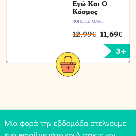
Εγώ Και Ο
Κόσμος
ROHDE G. MARIE
12,99
€
11,69
€
3+
Μία φορά την εβδομάδα στέλνουμε
ένα email γεμάτο κουλ φακτς και