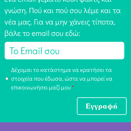
γνώση. Πού και πού σου λέμε και τα
νέα μας. Για να μην χάνεις τίποτα,
βάλε το email σου εδώ:
E
m
a
Α
Δέχομαι το κατάστημα να κρατήσει τα
i
π
στοιχεία που έδωσα, ώστε να μπορεί να
l
ο
επικοινωνήσει μαζί μου
*
*
δ
ο
Εγγραφή
χ
ή
Ό