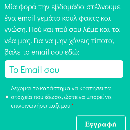
Μία φορά την εβδομάδα στέλνουμε
ένα email γεμάτο κουλ φακτς και
γνώση. Πού και πού σου λέμε και τα
νέα μας. Για να μην χάνεις τίποτα,
βάλε το email σου εδώ:
E
m
a
Α
Δέχομαι το κατάστημα να κρατήσει τα
i
π
στοιχεία που έδωσα, ώστε να μπορεί να
l
ο
επικοινωνήσει μαζί μου
*
*
δ
ο
Εγγραφή