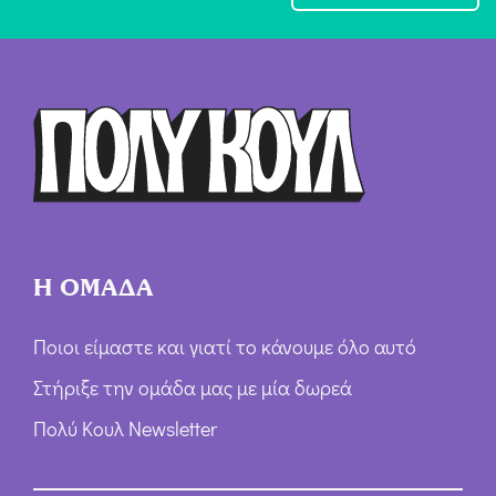
χ
ή
Ό
ρ
ω
ν
*
Η ΟΜΑΔΑ
Ποιοι είμαστε και γιατί το κάνουμε όλο αυτό
Στήριξε την ομάδα μας με μία δωρεά
Πολύ Κουλ Newsletter