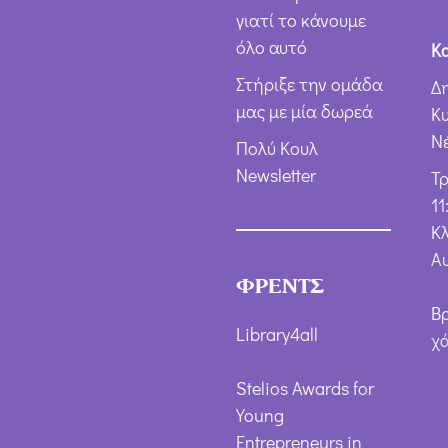
γιατί το κάνουμε
όλο αυτό
Κ
Στήριξε την ομάδα
Δ
μας με μία δωρεά
Κ
Ν
Πολύ Κουλ
Newsletter
Τ
11
Κλ
Α
ΦΡΕΝΤΣ
Β
Library4all
χ
Stelios Awards for
Young
Entrepreneurs in