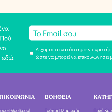
ένα
E
m
 Πού
a
 να
Α
Δέχομαι το κατάστημα να κρατήσε
i
υ εδώ:
π
ώστε να μπορεί να επικοινωνήσει 
l
ο
*
δ
ο
χ
ή
ΠΙΚΟΙΝΩΝΙΑ
ΒΟΗΘΕΙΑ
ΚΑΤΗΓ
Ό
ρ
pport@poli.cool
Τρόποι Πληρωμής
Πολύ Κου