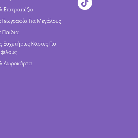
λ Επιτραπέζιο
ια Γεωγραφία Για Μεγάλους
α Παιδιά
ς Ευχετήριες Κάρτες Για
φιλους
υλ Δωροκάρτα