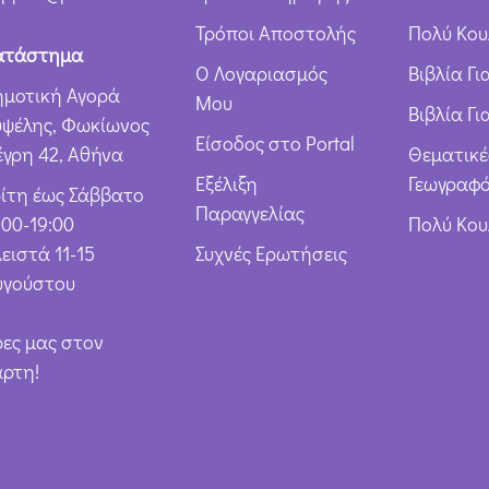
ω
Τρόποι Αποστολής
Πολύ Κου
ν
ατάστημα
Ο Λογαριασμός
Βιβλία Γ
*
ημοτική Αγορά
Μου
Βιβλία Γι
υψέλης, Φωκίωνος
Είσοδος στο Portal
έγρη 42, Αθήνα
Θεματικέ
Εξέλιξη
Γεωγραφό
ρίτη έως Σάββατο
Παραγγελίας
:00-19:00
Πολύ Κο
ειστά 11-15
Συχνές Ερωτήσεις
υγούστου
ρες μας στον
άρτη!