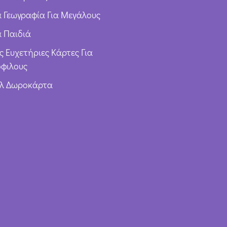
ια Γεωγραφία Για Μεγάλους
α Παιδιά
ς Ευχετήριες Κάρτες Για
φιλους
υλ Δωροκάρτα