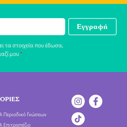
Εγγραφή
ι τα στοιχεία που έδωσα,
μαζί μου
*
ΟΡΙΕΣ
λ Περιοδικό Γνώσεων
λ Επιτραπέζιο