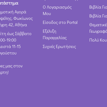
ν
ατάστημα
Ο Λογαριασμός
Βιβλία Γ
*
ημοτική Αγορά
Μου
Βιβλία Γι
υψέλης, Φωκίωνος
Είσοδος στο Portal
έγρη 42, Αθήνα
Θεματικέ
Εξέλιξη
Γεωγραφό
ρίτη έως Σάββατο
Παραγγελίας
:00-19:00
Πολύ Κο
ειστά 11-15
Συχνές Ερωτήσεις
υγούστου
ρες μας στον
άρτη!