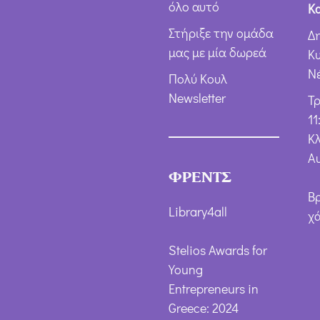
όλο αυτό
Κ
Στήριξε την ομάδα
Δ
μας με μία δωρεά
Κ
Ν
Πολύ Κουλ
Newsletter
Τ
11
Κλ
Α
ΦΡΕΝΤΣ
Β
Library4all
χ
Stelios Awards for
Young
Entrepreneurs in
Greece: 2024