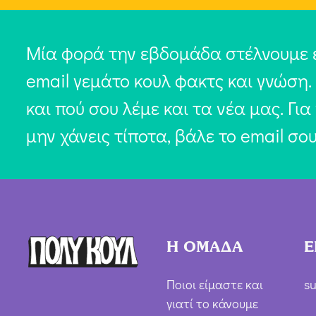
Μία φορά την εβδομάδα στέλνουμε 
email γεμάτο κουλ φακτς και γνώση.
και πού σου λέμε και τα νέα μας. Για
μην χάνεις τίποτα, βάλε το email σο
Η ΟΜΑΔΑ
Ε
Ποιοι είμαστε και
su
γιατί το κάνουμε