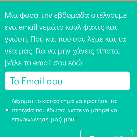
Μία φορά την εβδομάδα στέλνουμε
ένα email γεμάτο κουλ φακτς και
γνώση. Πού και πού σου λέμε και τα
νέα μας. Για να μην χάνεις τίποτα,
βάλε το email σου εδώ:
E
m
a
Α
Δέχομαι το κατάστημα να κρατήσει τα
i
π
στοιχεία που έδωσα, ώστε να μπορεί να
l
ο
επικοινωνήσει μαζί μου
*
*
δ
ο