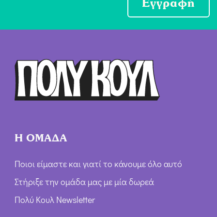
Εγγραφή
χ
ή
Ό
ρ
ω
ν
*
Η ΟΜΑΔΑ
Ποιοι είμαστε και γιατί το κάνουμε όλο αυτό
Στήριξε την ομάδα μας με μία δωρεά
Πολύ Κουλ Newsletter