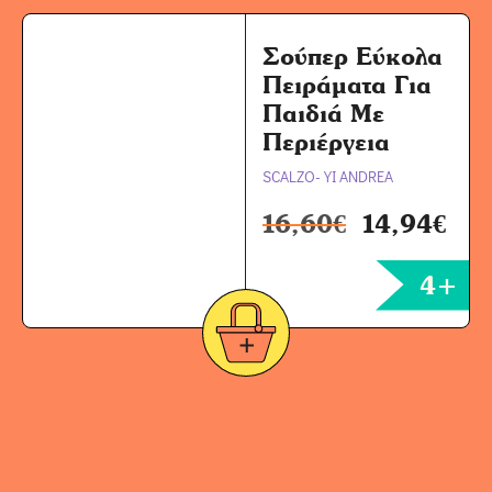
Σούπερ Εύκολα
Πειράματα Για
Παιδιά Με
Περιέργεια
SCALZO-YI ANDREA
16,60
€
14,94
€
4+