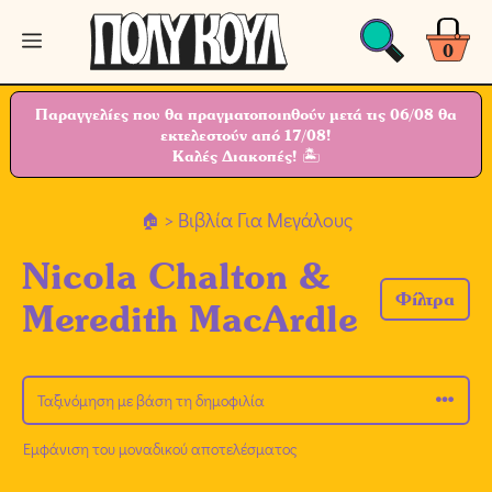
Μετάβαση
Μενού
σε
0
περιεχόμενο
Παραγγελίες που θα πραγματοποιηθούν μετά τις 06/08 θα
εκτελεστούν από 17/08!
Καλές Διακοπές! 🏝
> Βιβλία Για Μεγάλους
Nicola Chalton &
Φίλτρα
Meredith MacArdle
Εμφάνιση του μοναδικού αποτελέσματος