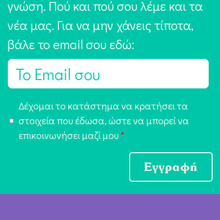
γνώση. Πού και πού σου λέμε και τα
νέα μας. Για να μην χάνεις τίποτα,
βάλε το email σου εδώ:
E
m
a
Α
Δέχομαι το κατάστημα να κρατήσει τα
i
π
στοιχεία που έδωσα, ώστε να μπορεί να
l
ο
επικοινωνήσει μαζί μου
*
*
δ
ο
Εγγραφή
χ
ή
Ό