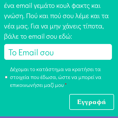
ένα email γεμάτο κουλ φακτς και
γνώση. Πού και πού σου λέμε και τα
νέα μας. Για να μην χάνεις τίποτα,
βάλε το email σου εδώ:
E
m
a
Α
Δέχομαι το κατάστημα να κρατήσει τα
i
π
στοιχεία που έδωσα, ώστε να μπορεί να
l
ο
επικοινωνήσει μαζί μου
*
*
δ
ο
Εγγραφή
χ
ή