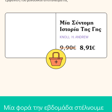
Μία Σύντομη
Ιστορία Της Γης
KNOLL H. ANDREW
9,90
€
8,91
€
Μία φορά την εβδομάδα στέλνουμε