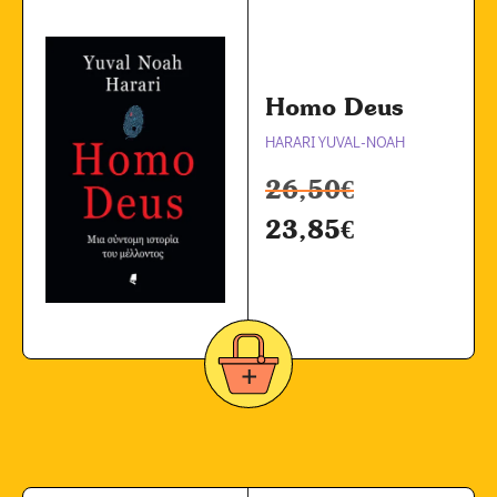
Homo Deus
HARARI YUVAL-NOAH
26,50
€
23,85
€