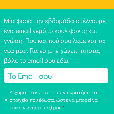
Μία φορά την εβδομάδα στέλνουμε
ένα email γεμάτο κουλ φακτς και
γνώση. Πού και πού σου λέμε και τα
νέα μας. Για να μην χάνεις τίποτα,
βάλε το email σου εδώ:
E
m
a
Α
Δέχομαι το κατάστημα να κρατήσει τα
i
π
στοιχεία που έδωσα, ώστε να μπορεί να
l
ο
επικοινωνήσει μαζί μου
*
*