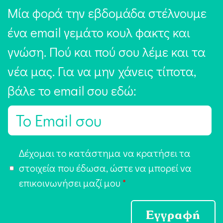
Μία φορά την εβδομάδα στέλνουμε
ένα email γεμάτο κουλ φακτς και
γνώση. Πού και πού σου λέμε και τα
νέα μας. Για να μην χάνεις τίποτα,
βάλε το email σου εδώ:
E
m
a
Α
Δέχομαι το κατάστημα να κρατήσει τα
i
π
στοιχεία που έδωσα, ώστε να μπορεί να
l
ο
επικοινωνήσει μαζί μου
*
*
δ
ο
Εγγραφή