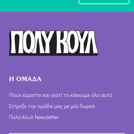
χ
ή
Ό
ρ
ω
ν
*
Η ΟΜΑΔΑ
Ποιοι είμαστε και γιατί το κάνουμε όλο αυτό
Στήριξε την ομάδα μας με μία δωρεά
Πολύ Κουλ Newsletter