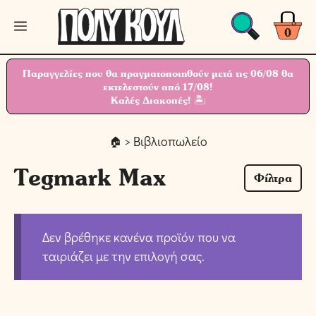
Μετάβαση
Μενού
σε
0
περιεχόμενο
Παραγγελίες που θα πραγματοποιηθούν μετά τις 06/08 θα
εκτελεστούν από 17/08!
Καλές Διακοπές! 🏝
> Βιβλιοπωλείο
Tegmark Max
Φίλτρα
Δεν βρέθηκε κανένα προϊόν που να
ταιριάζει με την επιλογή σας.