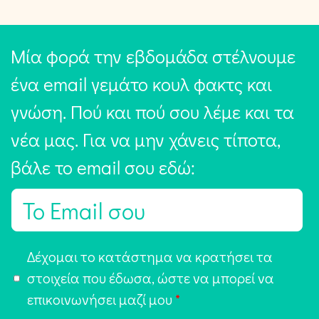
Μία φορά την εβδομάδα στέλνουμε
ένα email γεμάτο κουλ φακτς και
γνώση. Πού και πού σου λέμε και τα
νέα μας. Για να μην χάνεις τίποτα,
βάλε το email σου εδώ:
E
m
a
Α
Δέχομαι το κατάστημα να κρατήσει τα
i
π
στοιχεία που έδωσα, ώστε να μπορεί να
l
ο
επικοινωνήσει μαζί μου
*
*