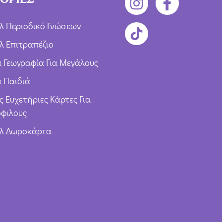
λ Περιοδικό Γνώσεων
λ Επιτραπέζιο
ια Γεωγραφία Για Μεγάλους
α Παιδιά
ς Ευχετήριες Κάρτες Για
φιλους
υλ Δωροκάρτα