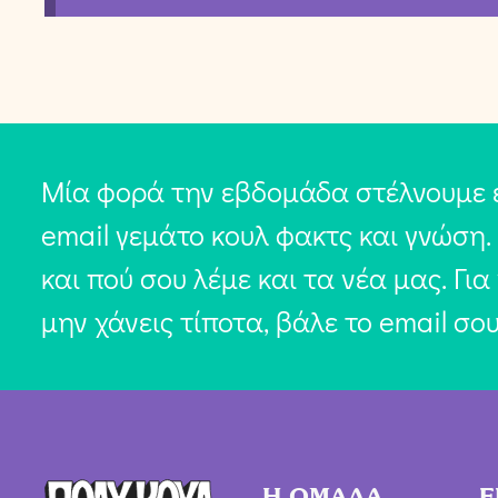
Μία φορά την εβδομάδα στέλνουμε 
email γεμάτο κουλ φακτς και γνώση.
και πού σου λέμε και τα νέα μας. Για
μην χάνεις τίποτα, βάλε το email σο
Η ΟΜΑΔΑ
Ε