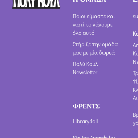
Ποιοι είμαστε και
su
γιατί το κάνουμε
όλο αυτό
Κ
Στήριξε την ομάδα
Δ
μας με μία δωρεά
Κ
Ν
Πολύ Κουλ
Newsletter
Τ
11
Κλ
Α
ΦΡΕΝΤΣ
Β
Library4all
χ
Stelios Awards for