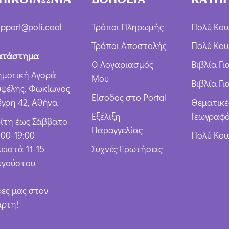
Ό
ρ
pport@poli.cool
Τρόποι Πληρωμής
Πολύ Κου
ω
Τρόποι Αποστολής
Πολύ Κου
ν
ατάστημα
Ο Λογαριασμός
Βιβλία Γ
*
ημοτική Αγορά
Μου
Βιβλία Γι
υψέλης, Φωκίωνος
Είσοδος στο Portal
έγρη 42, Αθήνα
Θεματικέ
Εξέλιξη
Γεωγραφό
ρίτη έως Σάββατο
Παραγγελίας
:00-19:00
Πολύ Κο
ειστά 11-15
Συχνές Ερωτήσεις
υγούστου
ρες μας στον
άρτη!