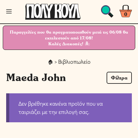
Μετάβαση
Μενού
σε
0
περιεχόμενο
Παραγγελίες που θα πραγματοποιηθούν μετά τις 06/08 θα
εκτελεστούν από 17/08!
Καλές Διακοπές! 🏝
> Βιβλιοπωλείο
Maeda John
Φίλτρα
Δεν βρέθηκε κανένα προϊόν που να
ταιριάζει με την επιλογή σας.