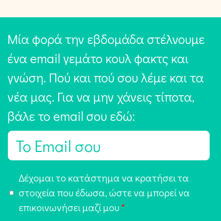
Μία φορά την εβδομάδα στέλνουμε
ένα email γεμάτο κουλ φακτς και
γνώση. Πού και πού σου λέμε και τα
νέα μας. Για να μην χάνεις τίποτα,
βάλε το email σου εδώ:
E
m
a
Α
Δέχομαι το κατάστημα να κρατήσει τα
i
π
στοιχεία που έδωσα, ώστε να μπορεί να
l
ο
επικοινωνήσει μαζί μου
*
*