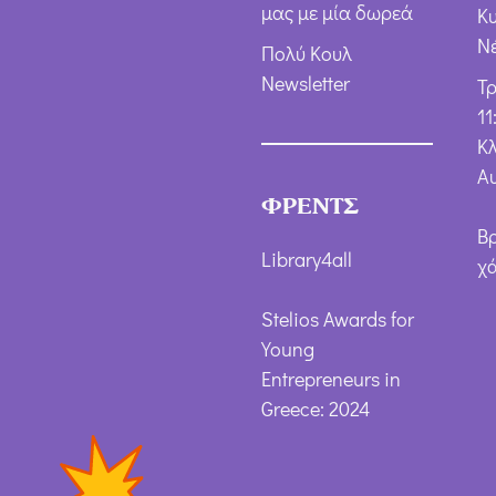
μας με μία δωρεά
Κ
Ν
Πολύ Κουλ
Newsletter
Τ
11
Κλ
Α
ΦΡΕΝΤΣ
Β
Library4all
χ
Stelios Awards for
Young
Entrepreneurs in
Greece: 2024