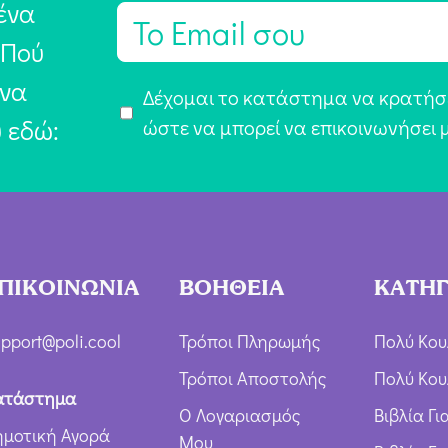
ένα
E
m
 Πού
a
 να
Α
Δέχομαι το κατάστημα να κρατήσε
i
υ εδώ:
π
ώστε να μπορεί να επικοινωνήσει 
l
ο
*
δ
ο
χ
ή
ΠΙΚΟΙΝΩΝΙΑ
ΒΟΗΘΕΙΑ
ΚΑΤΗΓ
Ό
ρ
pport@poli.cool
Τρόποι Πληρωμής
Πολύ Κου
ω
Τρόποι Αποστολής
Πολύ Κου
ν
ατάστημα
Ο Λογαριασμός
Βιβλία Γ
*
ημοτική Αγορά
Μου