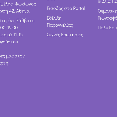
Βιβλία Γι
υψέλης, Φωκίωνος
Είσοδος στο Portal
έγρη 42, Αθήνα
Θεματικέ
Εξέλιξη
Γεωγραφό
ρίτη έως Σάββατο
Παραγγελίας
:00-19:00
Πολύ Κο
ειστά 11-15
Συχνές Ερωτήσεις
υγούστου
ρες μας στον
άρτη!