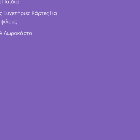
α Παιδιά
ς Ευχετήριες Κάρτες Για
φιλους
υλ Δωροκάρτα