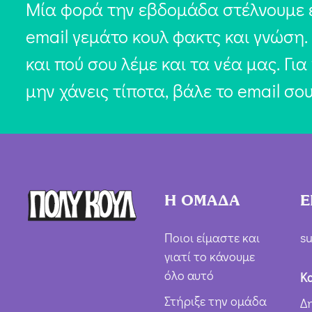
Μία φορά την εβδομάδα στέλνουμε 
email γεμάτο κουλ φακτς και γνώση.
και πού σου λέμε και τα νέα μας. Για
μην χάνεις τίποτα, βάλε το email σο
Η ΟΜΑΔΑ
Ε
Ποιοι είμαστε και
su
γιατί το κάνουμε
όλο αυτό
Κ
Στήριξε την ομάδα
Δ