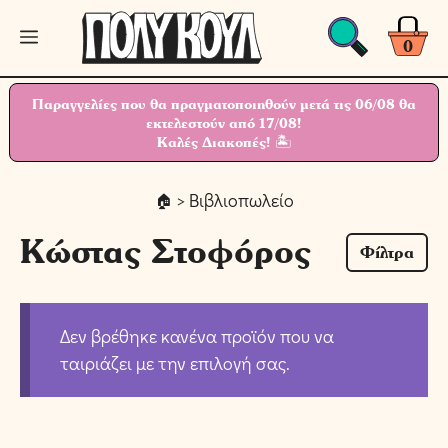
Μετάβαση
Μενού
σε
0
περιεχόμενο
Παραγγελίες που θα πραγματοποιηθούν μετά τις 06/08 θα
εκτελεστούν από 17/08!
Καλές Διακοπές! 🏝
> Βιβλιοπωλείο
Κώστας Στοφόρος
Φίλτρα
Δεν βρέθηκε κανένα προϊόν που να
ταιριάζει με την επιλογή σας.