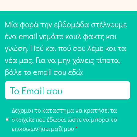
Μία φορά την εβδομάδα στέλνουμε
ένα email γεμάτο κουλ φακτς και
γνώση. Πού και πού σου λέμε και τα
νέα μας. Για να μην χάνεις τίποτα,
βάλε το email σου εδώ:
E
m
a
Α
Δέχομαι το κατάστημα να κρατήσει τα
i
π
στοιχεία που έδωσα, ώστε να μπορεί να
l
ο
επικοινωνήσει μαζί μου
*
*