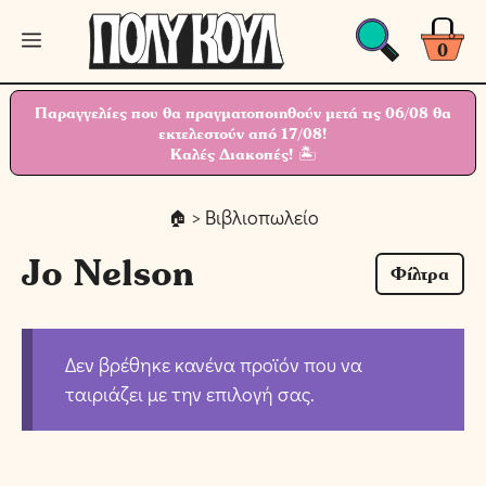
Μετάβαση
Μενού
σε
0
περιεχόμενο
Παραγγελίες που θα πραγματοποιηθούν μετά τις 06/08 θα
εκτελεστούν από 17/08!
Καλές Διακοπές! 🏝
> Βιβλιοπωλείο
Jo Nelson
Φίλτρα
Δεν βρέθηκε κανένα προϊόν που να
ταιριάζει με την επιλογή σας.