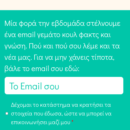
Μία φορά την εβδομάδα στέλνουμε
ένα email γεμάτο κουλ φακτς και
γνώση. Πού και πού σου λέμε και τα
νέα μας. Για να μην χάνεις τίποτα,
βάλε το email σου εδώ:
E
m
a
Α
Δέχομαι το κατάστημα να κρατήσει τα
i
π
στοιχεία που έδωσα, ώστε να μπορεί να
l
ο
επικοινωνήσει μαζί μου
*
*