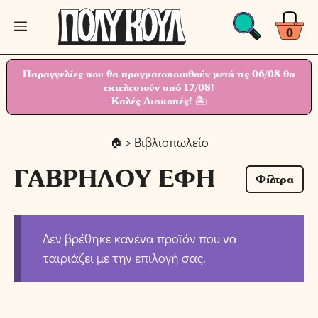
Μετάβαση
Μενού
σε
0
περιεχόμενο
Παραγγελίες που θα πραγματοποιηθούν μετά τις 06/08 θα
εκτελεστούν από 17/08!
Καλές Διακοπές! 🏝
> Βιβλιοπωλείο
ΓΑΒΡΗΛΟΥ ΕΦΗ
Φίλτρα
Δεν βρέθηκε κανένα προϊόν που να
ταιριάζει με την επιλογή σας.