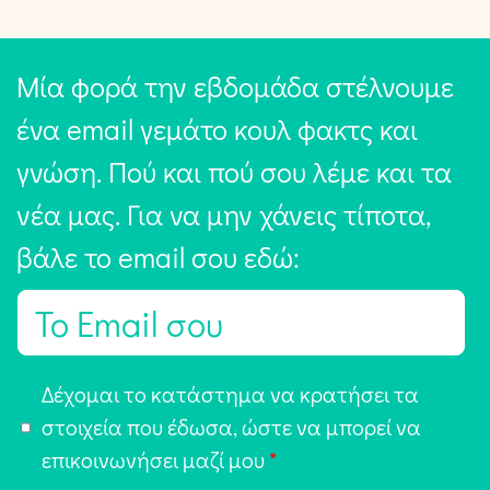
Μία φορά την εβδομάδα στέλνουμε
ένα email γεμάτο κουλ φακτς και
γνώση. Πού και πού σου λέμε και τα
νέα μας. Για να μην χάνεις τίποτα,
βάλε το email σου εδώ:
E
m
a
Α
Δέχομαι το κατάστημα να κρατήσει τα
i
π
στοιχεία που έδωσα, ώστε να μπορεί να
l
ο
επικοινωνήσει μαζί μου
*
*