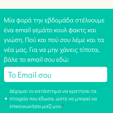
Μία φορά την εβδομάδα στέλνουμε
ένα email γεμάτο κουλ φακτς και
γνώση. Πού και πού σου λέμε και τα
νέα μας. Για να μην χάνεις τίποτα,
βάλε το email σου εδώ:
E
m
a
Α
Δέχομαι το κατάστημα να κρατήσει τα
i
π
στοιχεία που έδωσα, ώστε να μπορεί να
l
ο
επικοινωνήσει μαζί μου
*
*