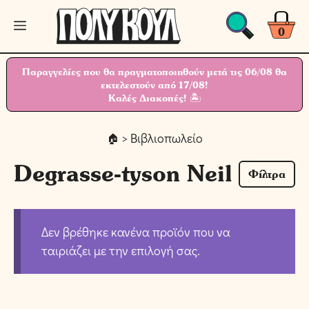
Μετάβαση
Μενού
σε
0
περιεχόμενο
Παραγγελίες που θα πραγματοποιηθούν μετά τις 06/08 θα
εκτελεστούν από 17/08!
Καλές Διακοπές! 🏝
> Βιβλιοπωλείο
Degrasse-tyson Neil
Φίλτρα
Δεν βρέθηκε κανένα προϊόν που να
ταιριάζει με την επιλογή σας.