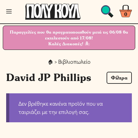
Μετάβαση
Μενού
σε
0
περιεχόμενο
Παραγγελίες που θα πραγματοποιηθούν μετά τις 06/08 θα
εκτελεστούν από 17/08!
Καλές Διακοπές! 🏝
> Βιβλιοπωλείο
David JP Phillips
Φίλτρα
Δεν βρέθηκε κανένα προϊόν που να
ταιριάζει με την επιλογή σας.