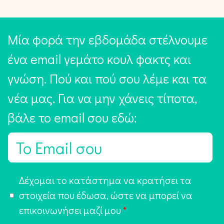
Μία φορά την εβδομάδα στέλνουμε
ένα email γεμάτο κουλ φακτς και
γνώση. Πού και πού σου λέμε και τα
νέα μας. Για να μην χάνεις τίποτα,
βάλε το email σου εδώ:
E
m
a
Α
Δέχομαι το κατάστημα να κρατήσει τα
i
π
στοιχεία που έδωσα, ώστε να μπορεί να
l
ο
επικοινωνήσει μαζί μου
*
*