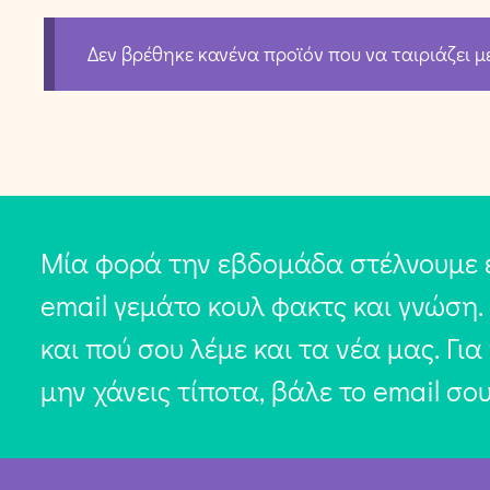
Δεν βρέθηκε κανένα προϊόν που να ταιριάζει μ
Μία φορά την εβδομάδα στέλνουμε 
email γεμάτο κουλ φακτς και γνώση.
και πού σου λέμε και τα νέα μας. Για
μην χάνεις τίποτα, βάλε το email σο