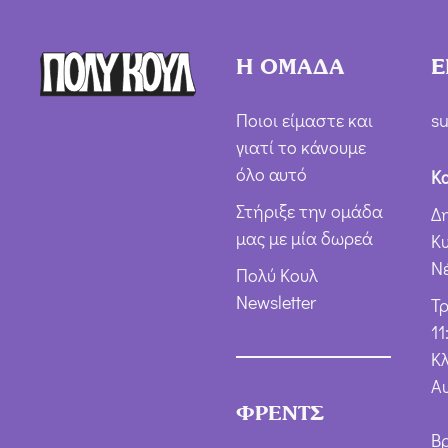
Η ΟΜΑΔΑ
Ε
Ποιοι είμαστε και
su
γιατί το κάνουμε
όλο αυτό
Κ
Στήριξε την ομάδα
Δ
μας με μία δωρεά
Κ
Ν
Πολύ Κουλ
Newsletter
Τ
11
Κλ
Α
ΦΡΕΝΤΣ
Β