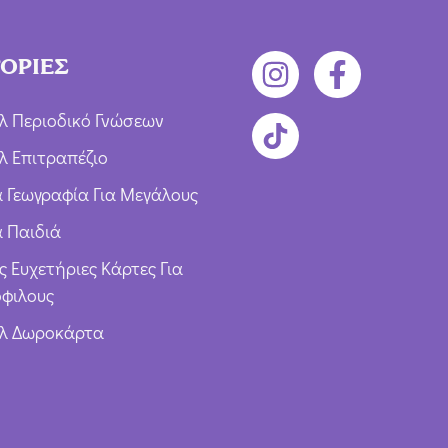
ΟΡΙΕΣ
λ Περιοδικό Γνώσεων
λ Επιτραπέζιο
ια Γεωγραφία Για Μεγάλους
α Παιδιά
ς Ευχετήριες Κάρτες Για
φιλους
υλ Δωροκάρτα