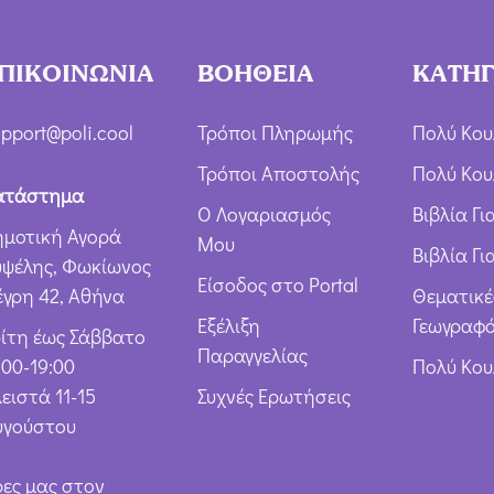
χ
ή
ΠΙΚΟΙΝΩΝΙΑ
ΒΟΗΘΕΙΑ
ΚΑΤΗΓ
Ό
ρ
pport@poli.cool
Τρόποι Πληρωμής
Πολύ Κου
ω
Τρόποι Αποστολής
Πολύ Κου
ν
ατάστημα
Ο Λογαριασμός
Βιβλία Γ
*
ημοτική Αγορά
Μου
Βιβλία Γι
υψέλης, Φωκίωνος
Είσοδος στο Portal
έγρη 42, Αθήνα
Θεματικέ
Εξέλιξη
Γεωγραφό
ρίτη έως Σάββατο
Παραγγελίας
:00-19:00
Πολύ Κο
ειστά 11-15
Συχνές Ερωτήσεις
υγούστου
ρες μας στον