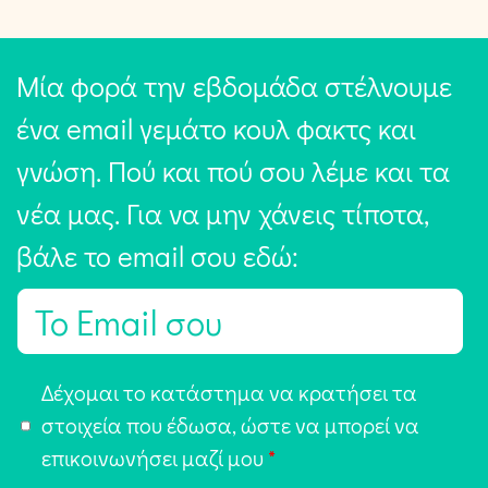
Μία φορά την εβδομάδα στέλνουμε
ένα email γεμάτο κουλ φακτς και
γνώση. Πού και πού σου λέμε και τα
νέα μας. Για να μην χάνεις τίποτα,
βάλε το email σου εδώ:
E
m
a
Α
Δέχομαι το κατάστημα να κρατήσει τα
i
π
στοιχεία που έδωσα, ώστε να μπορεί να
l
ο
επικοινωνήσει μαζί μου
*
*