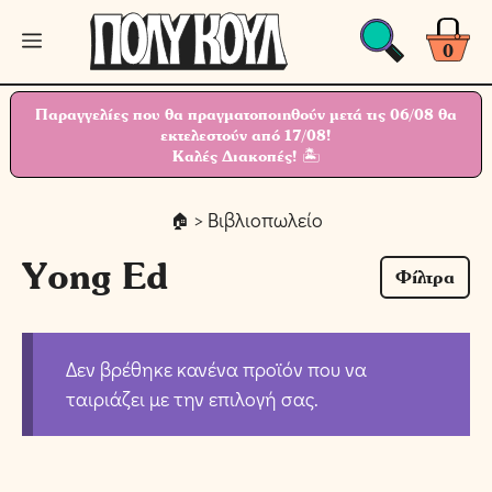
Μετάβαση
Μενού
σε
0
περιεχόμενο
Παραγγελίες που θα πραγματοποιηθούν μετά τις 06/08 θα
εκτελεστούν από 17/08!
Καλές Διακοπές! 🏝
> Βιβλιοπωλείο
Yong Ed
Φίλτρα
Δεν βρέθηκε κανένα προϊόν που να
ταιριάζει με την επιλογή σας.