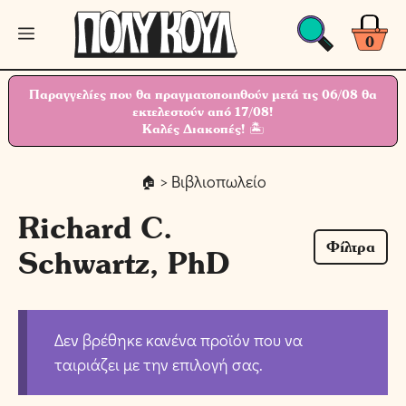
Μετάβαση
Μενού
σε
0
περιεχόμενο
Παραγγελίες που θα πραγματοποιηθούν μετά τις 06/08 θα
εκτελεστούν από 17/08!
Καλές Διακοπές! 🏝
> Βιβλιοπωλείο
Richard C.
Φίλτρα
Schwartz, PhD
Δεν βρέθηκε κανένα προϊόν που να
ταιριάζει με την επιλογή σας.