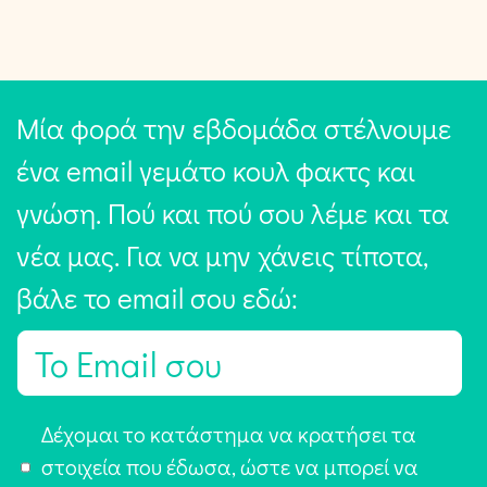
Μία φορά την εβδομάδα στέλνουμε
ένα email γεμάτο κουλ φακτς και
γνώση. Πού και πού σου λέμε και τα
νέα μας. Για να μην χάνεις τίποτα,
βάλε το email σου εδώ:
E
m
a
Α
Δέχομαι το κατάστημα να κρατήσει τα
i
π
στοιχεία που έδωσα, ώστε να μπορεί να
l