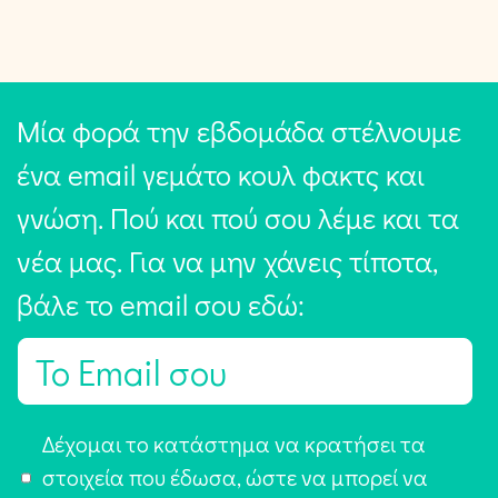
Μία φορά την εβδομάδα στέλνουμε
ένα email γεμάτο κουλ φακτς και
γνώση. Πού και πού σου λέμε και τα
νέα μας. Για να μην χάνεις τίποτα,
βάλε το email σου εδώ:
E
m
a
Α
Δέχομαι το κατάστημα να κρατήσει τα
i
π
στοιχεία που έδωσα, ώστε να μπορεί να
l