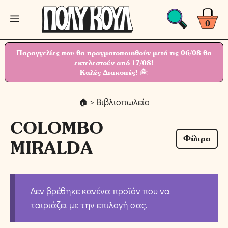
Μετάβαση
Μενού
σε
0
περιεχόμενο
Παραγγελίες που θα πραγματοποιηθούν μετά τις 06/08 θα
εκτελεστούν από 17/08!
Καλές Διακοπές! 🏝
> Βιβλιοπωλείο
COLOMBO
Φίλτρα
MIRALDA
Δεν βρέθηκε κανένα προϊόν που να
ταιριάζει με την επιλογή σας.