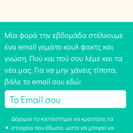
Μία φορά την εβδομάδα στέλνουμε
ένα email γεμάτο κουλ φακτς και
γνώση. Πού και πού σου λέμε και τα
νέα μας. Για να μην χάνεις τίποτα,
βάλε το email σου εδώ:
E
m
a
Α
Δέχομαι το κατάστημα να κρατήσει τα
i
π
στοιχεία που έδωσα, ώστε να μπορεί να
l