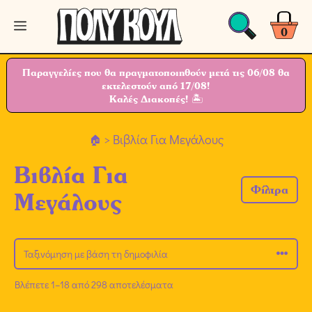
Μετάβαση
Μενού
σε
0
περιεχόμενο
Παραγγελίες που θα πραγματοποιηθούν μετά τις 06/08 θα
εκτελεστούν από 17/08!
Καλές Διακοπές! 🏝
> Βιβλία Για Μεγάλους
Βιβλία Για
Φίλτρα
Μεγάλους
Βλέπετε 1–18 από 298 αποτελέσματα