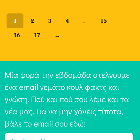
…
1
2
3
4
15
16
17
→
Μία φορά την εβδομάδα στέλνουμε
ένα email γεμάτο κουλ φακτς και
γνώση. Πού και πού σου λέμε και τα
νέα μας. Για να μην χάνεις τίποτα,
βάλε το email σου εδώ:
E