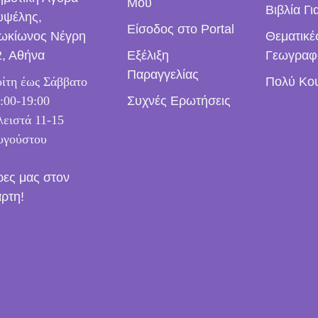
Μου
Βιβλία Γι
υψέλης,
Είσοδος στο Portal
ωκίωνος Νέγρη
Θεματικέ
2, Αθήνα
Εξέλιξη
Γεωγραφ
Παραγγελίας
ίτη έως Σάββατο
Πολύ Κο
:00-19:00
Συχνές Ερωτήσεις
ειστά 11-15
υγούστου
ρες μας στον
άρτη!