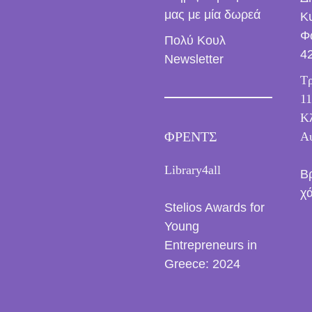
μας με μία δωρεά
Κ
Φ
Πολύ Κουλ
4
Newsletter
Τρ
11
Κλ
ΦΡΕΝΤΣ
Α
Library4all
Β
χ
Stelios Awards for
Young
Entrepreneurs in
Greece: 2024