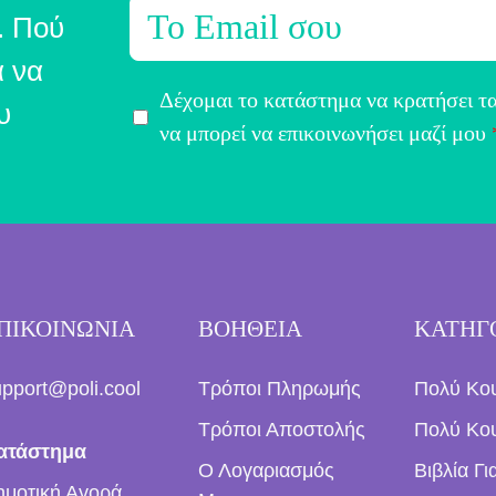
E
. Πού
m
α να
a
Α
Δέχομαι το κατάστημα να κρατήσει τα
i
υ
π
να μπορεί να επικοινωνήσει μαζί μου
l
ο
*
δ
ο
χ
ή
ΠΙΚΟΙΝΩΝΙΑ
ΒΟΗΘΕΙΑ
ΚΑΤΗΓ
Ό
ρ
upport@poli.cool
Τρόποι Πληρωμής
Πολύ Κο
ω
ν
Τρόποι Αποστολής
Πολύ Κου
ατάστημα
*
Ο Λογαριασμός
Βιβλία Γ
ημοτική Αγορά