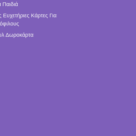
α Παιδιά
ς Ευχετήριες Κάρτες Για
όφιλους
υλ Δωροκάρτα