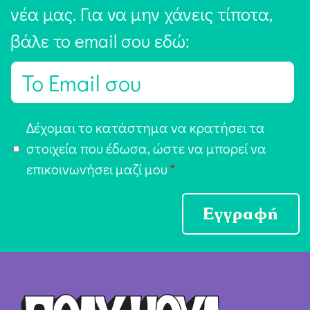
νέα μας. Για να μην χάνεις τίποτα,
βάλε το email σου εδώ:
E
m
a
Α
Δέχομαι το κατάστημα να κρατήσει τα
i
π
στοιχεία που έδωσα, ώστε να μπορεί να
l
ο
επικοινωνήσει μαζί μου
*
*
δ
ο
Εγγραφή
χ
ή
Ό
ρ