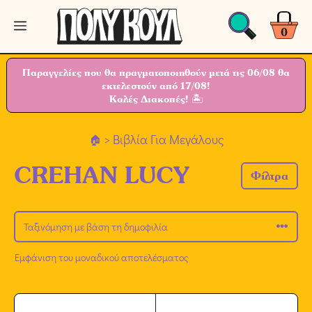
Μετάβαση
Μενού
σε
0
περιεχόμενο
Παραγγελίες που θα πραγματοποιηθούν μετά τις 06/08 θα
εκτελεστούν από 17/08!
Καλές Διακοπές! 🏝
> Βιβλία Για Μεγάλους
CREHAN LUCY
Φίλτρα
Εμφάνιση του μοναδικού αποτελέσματος