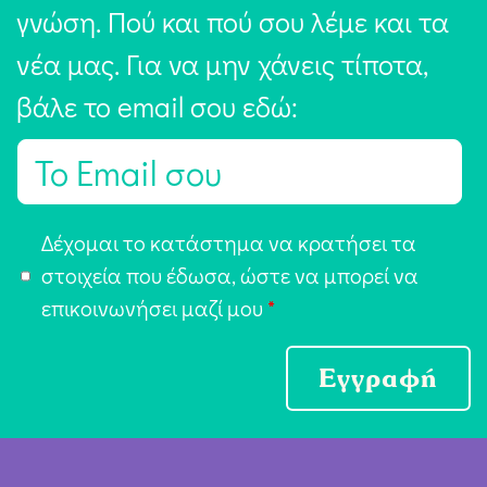
γνώση. Πού και πού σου λέμε και τα
νέα μας. Για να μην χάνεις τίποτα,
βάλε το email σου εδώ:
E
m
a
Α
Δέχομαι το κατάστημα να κρατήσει τα
i
π
στοιχεία που έδωσα, ώστε να μπορεί να
l
ο
επικοινωνήσει μαζί μου
*
*
δ
ο
Εγγραφή
χ
ή
Ό