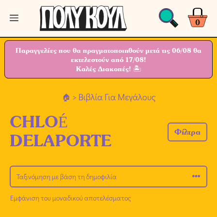
Μετάβαση
Μενού
σε
0
περιεχόμενο
Παραγγελίες που θα πραγματοποιηθούν μετά τις 06/08 θα
εκτελεστούν από 17/08!
Καλές Διακοπές! 🏝
> Βιβλία Για Μεγάλους
CHLOÉ
Φίλτρα
DELAPORTE
Εμφάνιση του μοναδικού αποτελέσματος