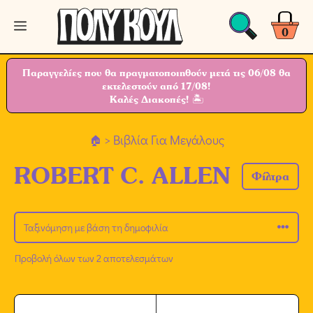
Μετάβαση
Μενού
σε
0
περιεχόμενο
Παραγγελίες που θα πραγματοποιηθούν μετά τις 06/08 θα
εκτελεστούν από 17/08!
Καλές Διακοπές! 🏝
> Βιβλία Για Μεγάλους
ROBERT C. ALLEN
Φίλτρα
Προβολή όλων των 2 αποτελεσμάτων