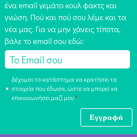
ένα email γεμάτο κουλ φακτς και
γνώση. Πού και πού σου λέμε και τα
νέα μας. Για να μην χάνεις τίποτα,
βάλε το email σου εδώ:
E
m
a
Α
Δέχομαι το κατάστημα να κρατήσει τα
i
π
στοιχεία που έδωσα, ώστε να μπορεί να
l
ο
επικοινωνήσει μαζί μου
*
*
δ
ο
Εγγραφή
χ
ή