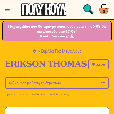
Μετάβαση
Μενού
σε
0
περιεχόμενο
Παραγγελίες που θα πραγματοποιηθούν μετά τις 06/08 θα
εκτελεστούν από 17/08!
Καλές Διακοπές! 🏝
> Βιβλία Για Μεγάλους
ERIKSON THOMAS
Φίλτρα
Εμφάνιση του μοναδικού αποτελέσματος