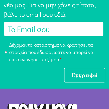
νέα μας. Για να μην χάνεις τίποτα,
βάλε το email σου εδώ:
E
m
a
Α
Δέχομαι το κατάστημα να κρατήσει τα
i
π
στοιχεία που έδωσα, ώστε να μπορεί να
l
ο
επικοινωνήσει μαζί μου
*
*
δ
ο
Εγγραφή
χ
ή
Ό
ρ