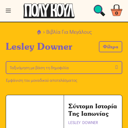
Μετάβαση
Μενού
σε
0
περιεχόμενο
> Βιβλία Για Μεγάλους
Lesley Downer
Φίλτρα
Εμφάνιση του μοναδικού αποτελέσματος
Σύντομη Ιστορία
Της Ιαπωνίας
LESLEY DOWNER