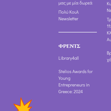
μας με μία δωρεά
Κ
Ν
Πολύ Κουλ
Newsletter
Τ
11
Κλ
Α
ΦΡΕΝΤΣ
Β
Library4all
χ
Stelios Awards for
Young
Entrepreneurs in
Greece: 2024