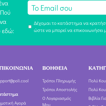
ένα
E
m
 Πού
a
 να
Α
Δέχομαι το κατάστημα να κρατήσε
i
υ εδώ:
π
ώστε να μπορεί να επικοινωνήσει 
l
ο
*
δ
ο
χ
ή
ΠΙΚΟΙΝΩΝΙΑ
ΒΟΗΘΕΙΑ
ΚΑΤΗΓ
Ό
ρ
pport@poli.cool
Τρόποι Πληρωμής
Πολύ Κου
ω
Τρόποι Αποστολής
Πολύ Κου
ν
ατάστημα
Ο Λογαριασμός
Βιβλία Γ
*
ημοτική Αγορά
Μου