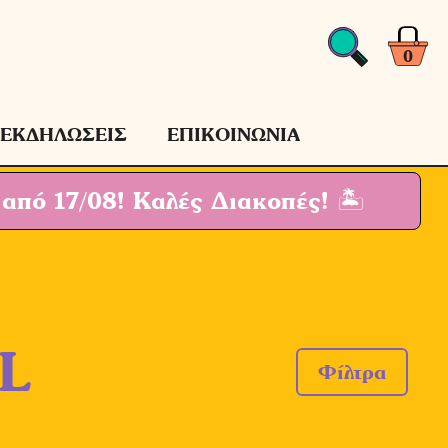
0
ΕΚΔΗΛΩΣΕΙΣ
ΕΠΙΚΟΙΝΩΝΙΑ
 από 17/08!
Καλές Διακοπές! 🏝
L
Φίλτρα