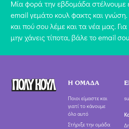
Μία φορά την εβδομάδα στέλνουμε 
email γεμάτο κουλ φακτς και γνώση.
και πού σου λέμε και τα νέα μας. Για
μην χάνεις τίποτα, βάλε το email σο
Η ΟΜΑΔΑ
Ε
Ποιοι είμαστε και
su
γιατί το κάνουμε
όλο αυτό
Κ
Στήριξε την ομάδα
Δ