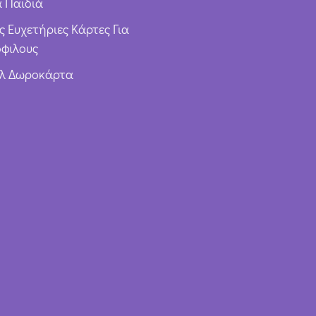
α Παιδιά
ς Ευχετήριες Κάρτες Για
φιλους
υλ Δωροκάρτα