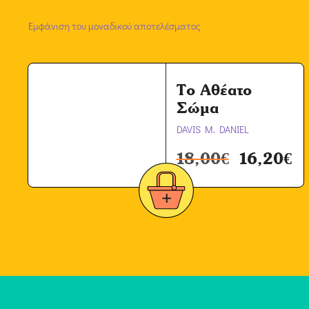
Εμφάνιση του μοναδικού αποτελέσματος
Το Αθέατο
Σώμα
DAVIS M. DANIEL
18,00
€
16,20
€