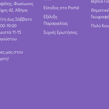
Βιβλία Γι
υψέλης, Φωκίωνος
Είσοδος στο Portal
έγρη 42, Αθήνα
Θεματικέ
Εξέλιξη
Γεωγραφό
ρίτη έως Σάββατο
Παραγγελίας
:00-19:00
Πολύ Κο
ειστά 11-15
Συχνές Ερωτήσεις
υγούστου
ρες μας στον
άρτη!