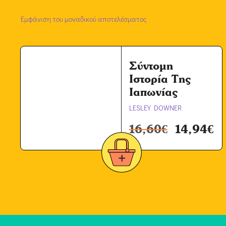
Εμφάνιση του μοναδικού αποτελέσματος
Σύντομη
Ιστορία Της
Ιαπωνίας
LESLEY DOWNER
16,60
€
14,94
€