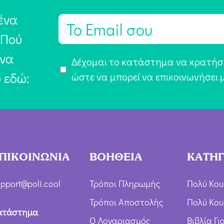
ένα
E
m
 Πού
a
 να
Α
Δέχομαι το κατάστημα να κρατήσε
i
υ εδώ:
π
ώστε να μπορεί να επικοινωνήσει 
l
ο
*
δ
ο
χ
ή
ΠΙΚΟΙΝΩΝΙΑ
ΒΟΗΘΕΙΑ
ΚΑΤΗΓ
Ό
ρ
pport@poli.cool
Τρόποι Πληρωμής
Πολύ Κου
ω
Τρόποι Αποστολής
Πολύ Κου
ν
ατάστημα
Ο Λογαριασμός
Βιβλία Γ