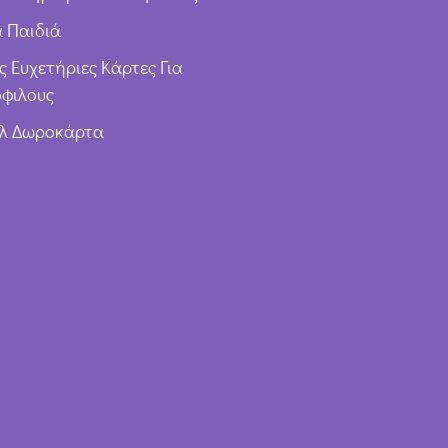
α Παιδιά
ς Ευχετήριες Κάρτες Για
φιλους
υλ Δωροκάρτα