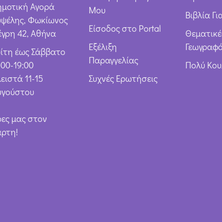
*
ημοτική Αγορά
Μου
Βιβλία Γι
υψέλης, Φωκίωνος
Είσοδος στο Portal
έγρη 42, Αθήνα
Θεματικέ
Εξέλιξη
Γεωγραφό
ρίτη έως Σάββατο
Παραγγελίας
:00-19:00
Πολύ Κο
ειστά 11-15
Συχνές Ερωτήσεις
υγούστου
ρες μας στον
άρτη!