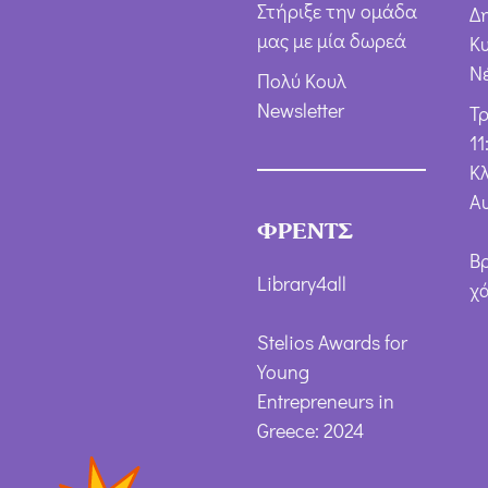
Στήριξε την ομάδα
Δ
μας με μία δωρεά
Κ
Ν
Πολύ Κουλ
Newsletter
Τ
11
Κλ
Α
ΦΡΕΝΤΣ
Β
Library4all
χ
Stelios Awards for
Young
Entrepreneurs in
Greece: 2024